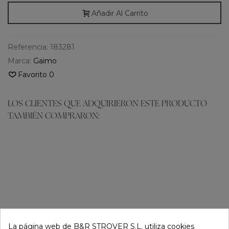
Añadir Al Carrito
Referencia:
183281
Marca:
Gaimo
Favorito
0
LOS CLIENTES QUE ADQUIRIERON ESTE PRODUCTO
TAMBIÉN COMPRARON:
La página web de B&R STROVER S.L. utiliza cookies