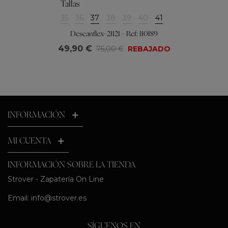
Tallas
35
36
37
38
39
40
41
Descanflex-21121 - Ref: 110189
49,90 €
75,00 €
REBAJADO
INFORMACIÓN
MI CUENTA
INFORMACIÓN SOBRE LA TIENDA
Strover - Zapatería On Line
Email:
info@strover.es
SÍGUENOS EN