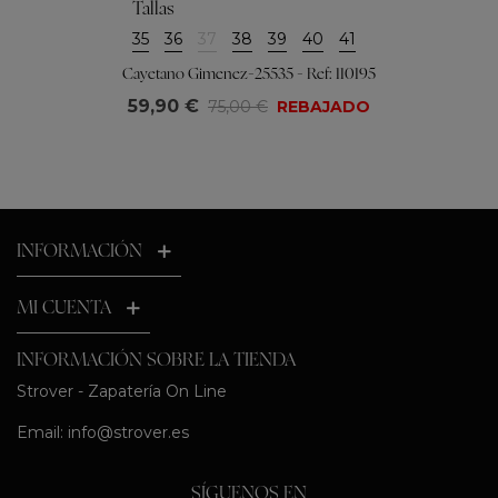
Tallas
35
36
37
38
39
40
41
Cayetano Gimenez-25535 - Ref: 110195
59,90 €
75,00 €
REBAJADO
INFORMACIÓN
MI CUENTA
INFORMACIÓN SOBRE LA TIENDA
Strover - Zapatería On Line
Email:
info@strover.es
SÍGUENOS EN