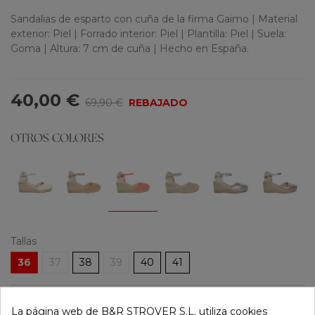
Sandalias de esparto con cuña de la firma Gaimo | Material
exterior: Piel | Forrado interior: Piel | Plantilla: Piel | Suela:
Goma | Altura: 7 cm de cuña | Hecho en España.
40,00 €
69,90 €
REBAJADO
OTROS COLORES
Tallas
36
37
38
39
40
41
-
+
La página web de B&R STROVER S.L. utiliza cookies