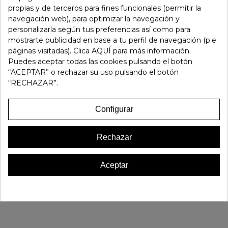
propias y de terceros para fines funcionales (permitir la
Añadir Al Carrito
navegación web), para optimizar la navegación y
personalizarla según tus preferencias así como para
mostrarte publicidad en base a tu perfil de navegación (p.e
Referencia:
183279
páginas visitadas). Clica AQUÍ para más información.
Marca:
Gaimo
Puedes aceptar todas las cookies pulsando el botón
“ACEPTAR” o rechazar su uso pulsando el botón
Favorito
0
“RECHAZAR”.
16 OTROS PRODUCTOS EN LA MISMA CATEGORÍA:
Configurar
Rechazar
Aceptar