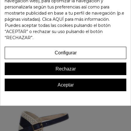
navegación web), para optimizar la navegación y
personalizarla según tus preferencias así como para
Referencia:
183276
mostrarte publicidad en base a tu perfil de navegación (p.e
Marca:
Gaimo
páginas visitadas). Clica AQUÍ para más información.
Favorito
0
Puedes aceptar todas las cookies pulsando el botón
“ACEPTAR” o rechazar su uso pulsando el botón
“RECHAZAR”.
16 OTROS PRODUCTOS EN LA MISMA CATEGORÍA:
Configurar
Rechazar
Aceptar