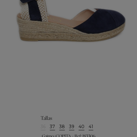
Tallas
36
37
38
39
40
41
Gaimo-COPITA - Ref: 183306