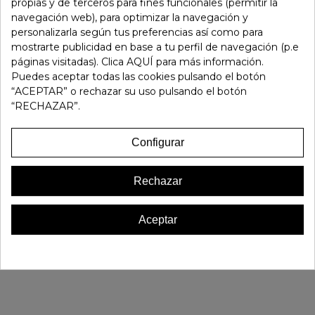
propias y de terceros para fines funcionales (permitir la
Fuera de stock
navegación web), para optimizar la navegación y
personalizarla según tus preferencias así como para
mostrarte publicidad en base a tu perfil de navegación (p.e
Referencia:
199703
páginas visitadas). Clica AQUÍ para más información.
Marca:
Bueno
Puedes aceptar todas las cookies pulsando el botón
Favorito
0
“ACEPTAR” o rechazar su uso pulsando el botón
“RECHAZAR”.
16 OTROS PRODUCTOS EN LA MISMA CATEGORÍA:
Configurar
Rechazar
Aceptar