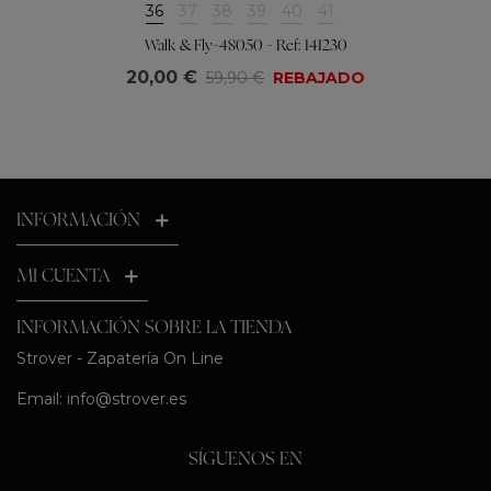
36
37
38
39
40
41
Walk & Fly-48050 - Ref: 141230
20,00 €
59,90 €
REBAJADO
INFORMACIÓN
MI CUENTA
INFORMACIÓN SOBRE LA TIENDA
Strover - Zapatería On Line
Email:
info@strover.es
SÍGUENOS EN