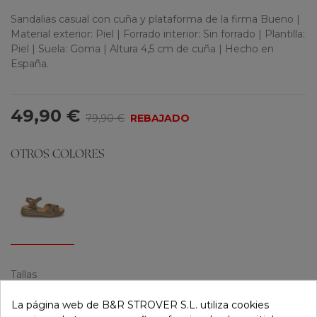
Sandalias casual con cuña y plataforma de la firma Bueno |
Material exterior: Piel | Forrado interior: Sin forrado | Plantilla:
Piel | Suela: Goma | Altura 4,5 cm de cuña | Hecho en
España.
49,90 €
79,90 €
REBAJADO
OTROS COLORES
Tallas
36
37
38
39
40
41
La página web de B&R STROVER S.L. utiliza cookies