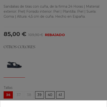
Sandalias de tiras con cuña, de la firma 24 Horas | Material
exterior: Piel| Forrado interior: Piel | Plantilla: Piel | Suela:
Goma | Altura: 4,5 cm de cuña. Hecho en España.
85,00 €
109,90 €
REBAJADO
OTROS COLORES
Tallas
36
37
38
39
40
41