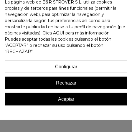
-
+
La página web de B&R STROVER S.L. utiliza cookies
propias y de terceros para fines funcionales (permitir la
navegación web), para optimizar la navegación y
Añadir Al Carrito
personalizarla según tus preferencias así como para
mostrarte publicidad en base a tu perfil de navegación (p.e
páginas visitadas). Clica AQUÍ para más información.
Referencia:
186512
Puedes aceptar todas las cookies pulsando el botón
Marca:
24horas
“ACEPTAR” o rechazar su uso pulsando el botón
Favorito
0
“RECHAZAR”.
16 OTROS PRODUCTOS EN LA MISMA CATEGORÍA:
Configurar
Rechazar
Aceptar