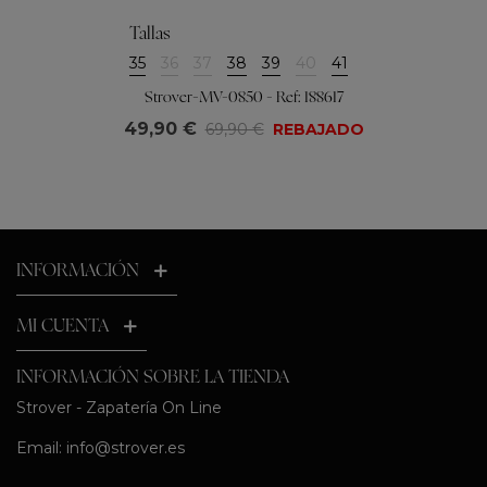
Tallas
35
36
37
38
39
40
41
Strover-MV-0850 - Ref: 188617
49,90 €
69,90 €
REBAJADO
INFORMACIÓN
MI CUENTA
INFORMACIÓN SOBRE LA TIENDA
Strover - Zapatería On Line
Email:
info@strover.es