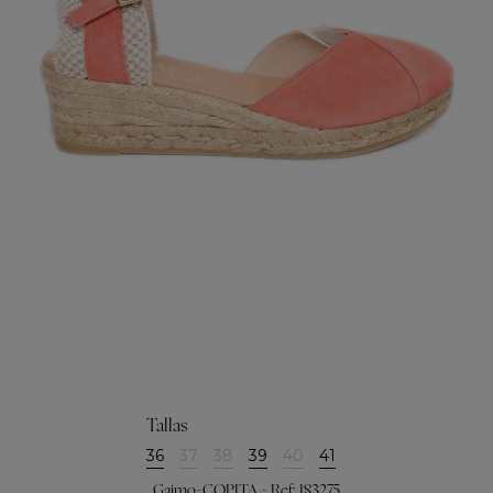
Tallas
36
37
38
39
40
41
Gaimo-COPITA - Ref: 183275