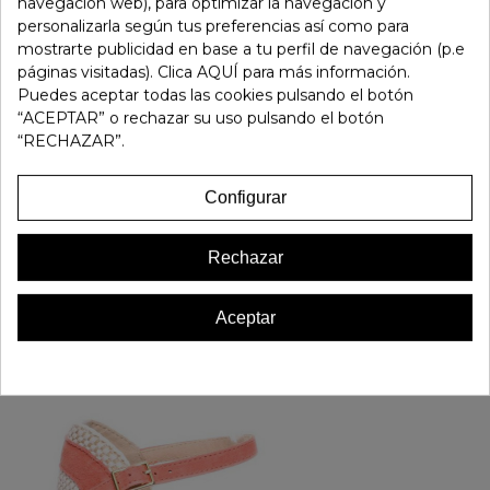
navegación web), para optimizar la navegación y
personalizarla según tus preferencias así como para
Referencia:
183276
mostrarte publicidad en base a tu perfil de navegación (p.e
Marca:
Gaimo
páginas visitadas). Clica AQUÍ para más información.
Favorito
0
Puedes aceptar todas las cookies pulsando el botón
“ACEPTAR” o rechazar su uso pulsando el botón
“RECHAZAR”.
16 OTROS PRODUCTOS EN LA MISMA CATEGORÍA:
Configurar
Rechazar
Aceptar